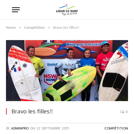
»
»
Home
Compétition
Bravo les filles!!
Bravo les filles!!
0
BY
ADMINPRO
ON
22 SEPTEMBRE 2015
COMPÉTITION