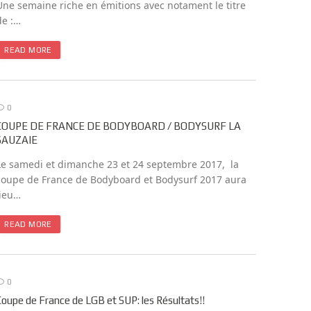
Une semaine riche en émitions avec notament le titre
de :…
READ MORE
0
COUPE DE FRANCE DE BODYBOARD / BODYSURF LA
SAUZAIE
Le samedi et dimanche 23 et 24 septembre 2017, la
coupe de France de Bodyboard et Bodysurf 2017 aura
lieu…
READ MORE
0
Coupe de France de LGB et SUP: les Résultats!!