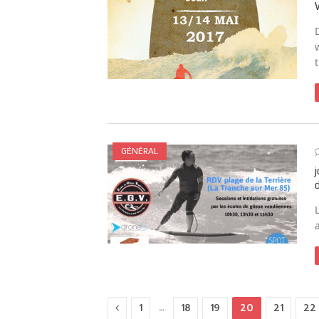
GÉNÉRAL
Previous
…
1
18
19
20
21
22