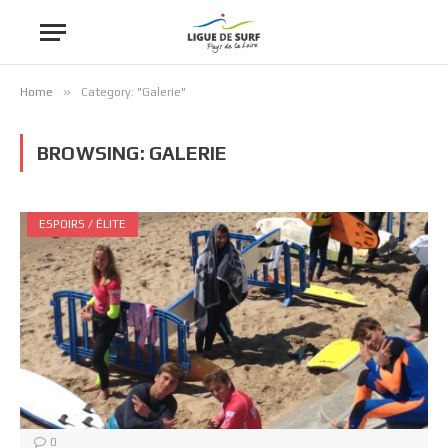
»
Home
Category: "Galerie"
BROWSING:
GALERIE
ESPOIRS / ÉLITE
0