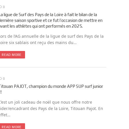
0
La ligue de Surf des Pays de la Loire à fait le bilan de la
dernière saison sportive et ce fut l’occasion de mettre en
avant les athlètes qui ont performés en 2025.
Lors de l’AG annuelle de la ligue de surf des Pays de la
Loire six sablais ont reçu des mains du…
READ MORE
0
Titouan PAJOT, champion du monde APP SUP surf junior
!!
C’est un joli cadeau de noël que nous offre notre
rider/encadrant des Pays de la Loire, Titouan Pajot. En
effet…
READ MORE