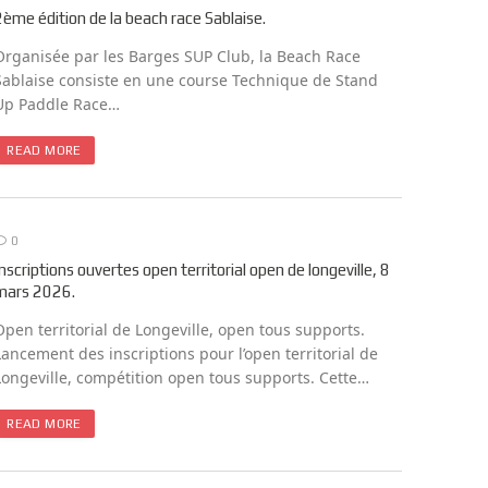
2ème édition de la beach race Sablaise.
Organisée par les Barges SUP Club, la Beach Race
Sablaise consiste en une course Technique de Stand
Up Paddle Race…
READ MORE
0
Inscriptions ouvertes open territorial open de longeville, 8
mars 2026.
Open territorial de Longeville, open tous supports.
Lancement des inscriptions pour l’open territorial de
Longeville, compétition open tous supports. Cette…
READ MORE