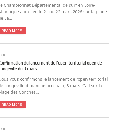
Le Championnat Départemental de surf en Loire-
Atlantique aura lieu le 21 ou 22 mars 2026 sur la plage
de La…
READ MORE
0
Confirmation du lancement de l’open territorial open de
Longeville du 8 mars.
Nous vous confirmons le lancement de l’open territorial
de Longeville dimanche prochain, 8 mars. Call sur la
plage des Conches…
READ MORE
0